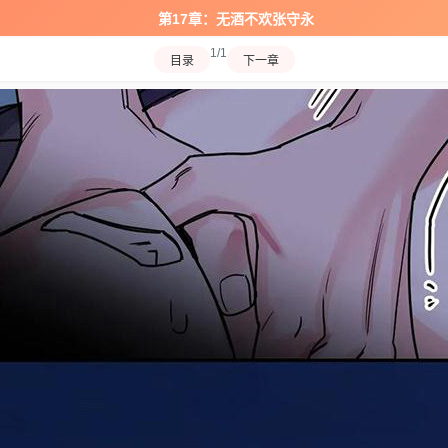
第17章：无酒不欢张守永
1/1
目录
下一章