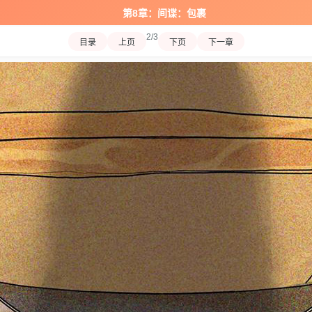
第8章：间谍：包裹
2/3
目录
上页
下页
下一章