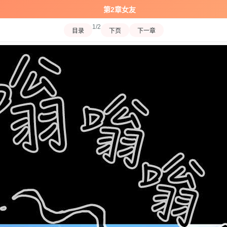
第2章女友
1/2
目录
下页
下一章