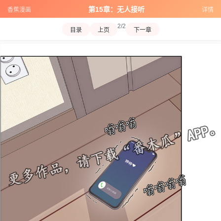
第15章：无人接听
香蕉漫画
详情
2/2
目录
上页
下一章