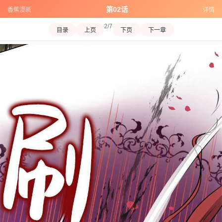
第02话
香蕉漫画
详情
2/7
目录
上页
下页
下一章