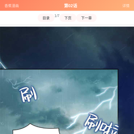
第02话
香蕉漫画
详情
1/7
目录
下页
下一章