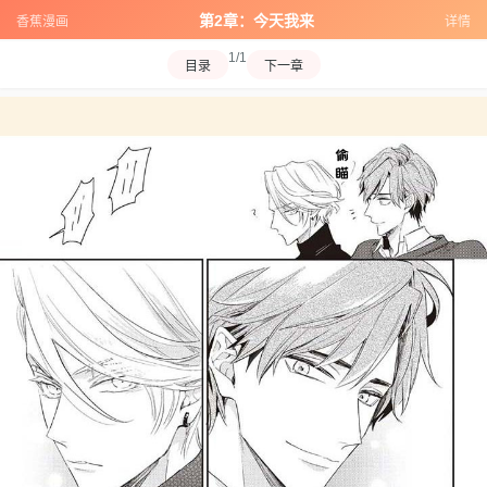
第2章：今天我来
香蕉漫画
详情
1/1
目录
下一章