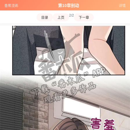
第10章别动
香蕉漫画
详情
2/2
目录
上页
下一章