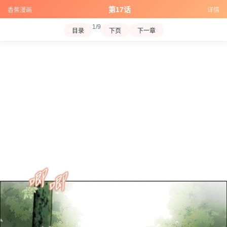
第17话
香蕉漫画
详情
1/9
目录
下页
下一章