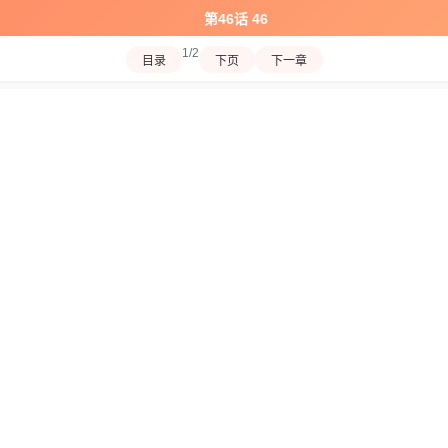
第46话 46
1/2
目录
下页
下一章